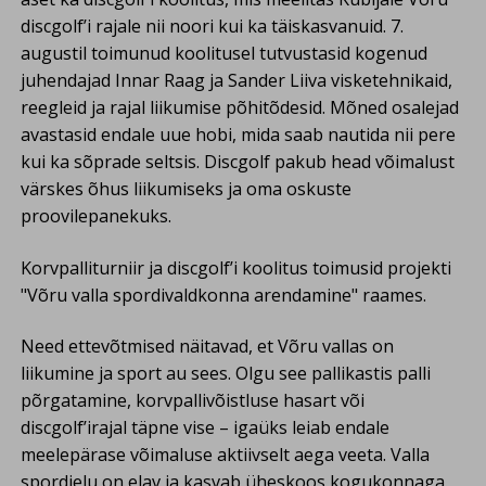
discgolf’i rajale nii noori kui ka täiskasvanuid. 7.
augustil toimunud koolitusel tutvustasid kogenud
juhendajad Innar Raag ja Sander Liiva visketehnikaid,
reegleid ja rajal liikumise põhitõdesid. Mõned osalejad
avastasid endale uue hobi, mida saab nautida nii pere
kui ka sõprade seltsis. Discgolf pakub head võimalust
värskes õhus liikumiseks ja oma oskuste
proovilepanekuks.
Korvpalliturniir ja discgolf’i koolitus toimusid projekti
"Võru valla spordivaldkonna arendamine" raames.
Need ettevõtmised näitavad, et Võru vallas on
liikumine ja sport au sees. Olgu see pallikastis palli
põrgatamine, korvpallivõistluse hasart või
discgolf’irajal täpne vise – igaüks leiab endale
meelepärase võimaluse aktiivselt aega veeta. Valla
spordielu on elav ja kasvab üheskoos kogukonnaga.