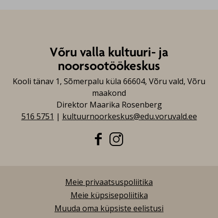
Võru valla kultuuri- ja
noorsootöökeskus
Kooli tänav 1, Sõmerpalu küla 66604, Võru vald, Võru
maakond
Direktor Maarika Rosenberg
516 5751
|
kultuurnoorkeskus@edu.voruvald.ee


Meie privaatsuspoliitika
Meie küpsisepoliitika
Muuda oma küpsiste eelistusi