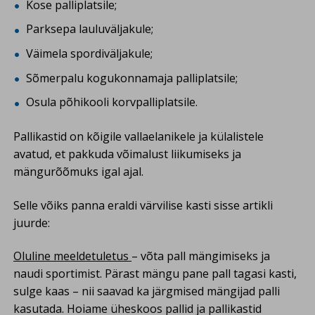
Kose palliplatsile;
Parksepa lauluväljakule;
Väimela spordiväljakule;
Sõmerpalu kogukonnamaja palliplatsile;
Osula põhikooli korvpalliplatsile.
Pallikastid on kõigile vallaelanikele ja külalistele
avatud, et pakkuda võimalust liikumiseks ja
mängurõõmuks igal ajal.
Selle võiks panna eraldi värvilise kasti sisse artikli
juurde:
Oluline meeldetuletus
– võta pall mängimiseks ja
naudi sportimist. Pärast mängu pane pall tagasi kasti,
sulge kaas – nii saavad ka järgmised mängijad palli
kasutada. Hoiame üheskoos pallid ja pallikastid