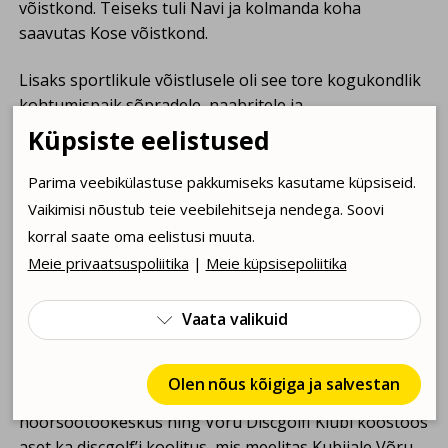
võistkond. Teiseks tuli Navi ja kolmanda koha
saavutas Kose võistkond.
Lisaks sportlikule võistlusele oli see tore kogukondlik
kohtumispaik sõpradele, naabritele ja
korvpallisõbradele. Suur tänu kõikidele osalejatele,
Küpsiste eelistused
küladele, kaasaelajatele ja abilistele – koos tegime
sellest ühe tõeliselt ägeda korvpalliõhtu! Täname
Parima veebikülastuse pakkumiseks kasutame küpsiseid.
Võrumaa spordiliitu toetuse ja kaasamõtlemise eest,
Vaikimisi nõustub teie veebilehitseja nendega. Soovi
mis aitas turniiri ladusalt läbi viia ning sündmuse
korral saate oma eelistusi muuta.
toetajaid Võrumaa toidukeskust ja Pro Optikat.
Meie privaatsuspoliitika
|
Meie küpsisepoliitika
Vaata valikuid

Discgolfi koolitus – uus ala, uus oskus
Olen nõus kõigiga ja salvestan
Augustis leidis Võru valla, Võru valla kultuuri- ja
noorsootöökeskus ning Võru Discgolfi Klubi koostöös
aset ka discgolf’i koolitus, mis meelitas Kubijale Võru