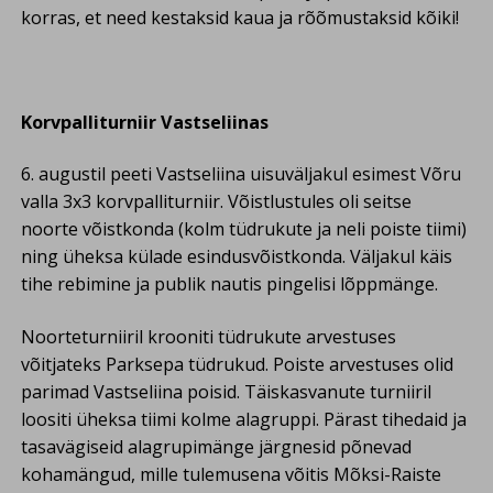
korras, et need kestaksid kaua ja rõõmustaksid kõiki!
Korvpalliturniir Vastseliinas
6. augustil peeti Vastseliina uisuväljakul esimest Võru
valla 3x3 korvpalliturniir. Võistlustules oli seitse
noorte võistkonda (kolm tüdrukute ja neli poiste tiimi)
ning üheksa külade esindusvõistkonda. Väljakul käis
tihe rebimine ja publik nautis pingelisi lõppmänge.
Noorteturniiril krooniti tüdrukute arvestuses
võitjateks Parksepa tüdrukud. Poiste arvestuses olid
parimad Vastseliina poisid. Täiskasvanute turniiril
loositi üheksa tiimi kolme alagruppi. Pärast tihedaid ja
tasavägiseid alagrupimänge järgnesid põnevad
kohamängud, mille tulemusena võitis Mõksi-Raiste