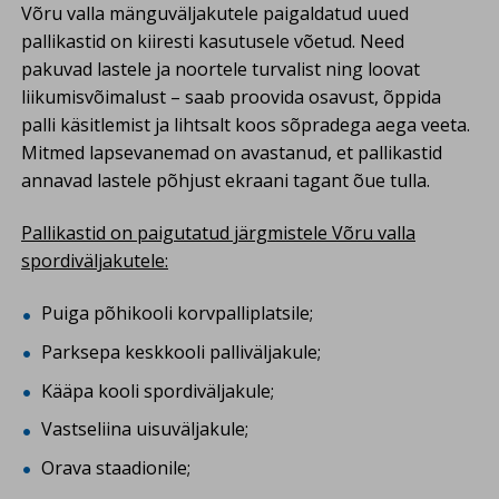
Võru valla mänguväljakutele paigaldatud uued
pallikastid on kiiresti kasutusele võetud. Need
pakuvad lastele ja noortele turvalist ning loovat
liikumisvõimalust – saab proovida osavust, õppida
palli käsitlemist ja lihtsalt koos sõpradega aega veeta.
Mitmed lapsevanemad on avastanud, et pallikastid
annavad lastele põhjust ekraani tagant õue tulla.
Pallikastid on paigutatud järgmistele Võru valla
spordiväljakutele:
Puiga põhikooli korvpalliplatsile;
Parksepa keskkooli palliväljakule;
Kääpa kooli spordiväljakule;
Vastseliina uisuväljakule;
Orava staadionile;