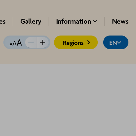
es
Gallery
Information
News

Regions
EN


Kirja suurus:
Vähenda
Suurenda