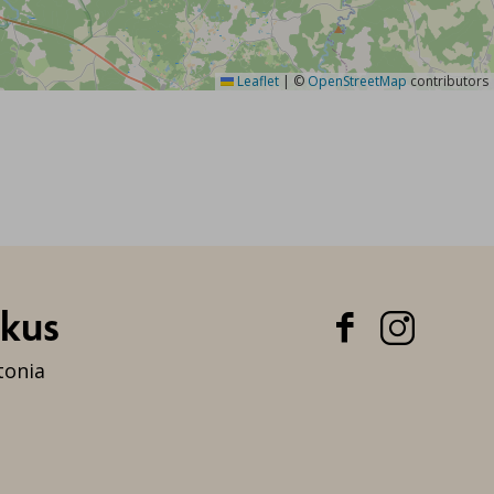
Leaflet
|
©
OpenStreetMap
contributors
skus


tonia