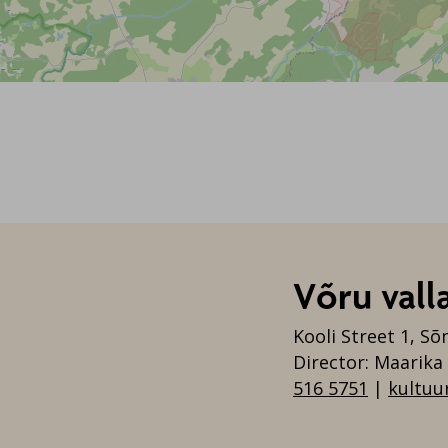
Võru vall
Kooli Street 1, Sõ
Director: Maarik
516 5751
|
kultuu