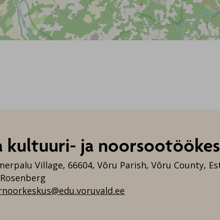
a kultuuri- ja noorsootööke
merpalu Village, 66604, Võru Parish, Võru County, Es
a Rosenberg
rnoorkeskus@edu.voruvald.ee