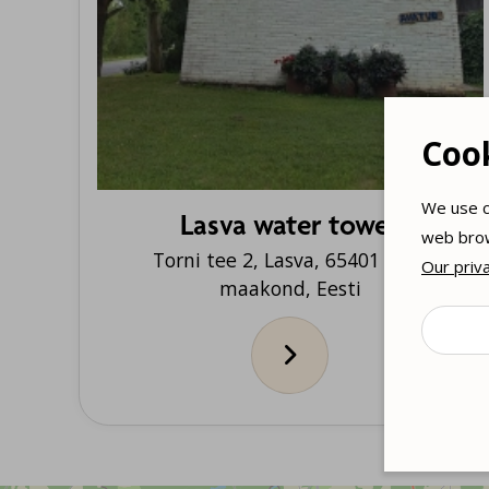
Coo
We use c
Lasva water tower
web brow
Torni tee 2, Lasva, 65401 Võru
Our priva
maakond, Eesti
